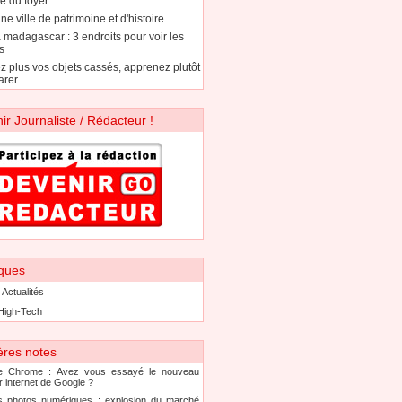
e du foyer
ne ville de patrimoine et d'histoire
à madagascar : 3 endroits pour voir les
s
ez plus vos objets cassés, apprenez plutôt
arer
ir Journaliste / Rédacteur !
ques
 Actualités
High-Tech
ères notes
e Chrome : Avez vous essayé le nouveau
r internet de Google ?
s photos numériques : explosion du marché