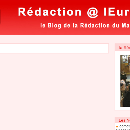
la Ré
Les N
domoti