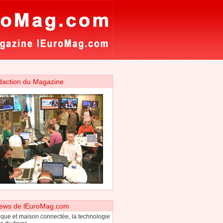
daction du Magazine
ews de lEuroMag.com
que et maison connectée, la technologie