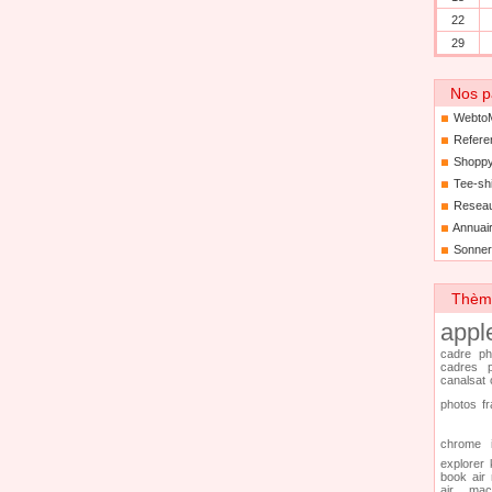
22
29
Nos p
Webto
Refere
Shoppy
Tee-sh
Resea
Annuair
Sonner
Thèmes
appl
cadre ph
cadres p
canalsat
photos f
chrome
explorer
book air
air
mac