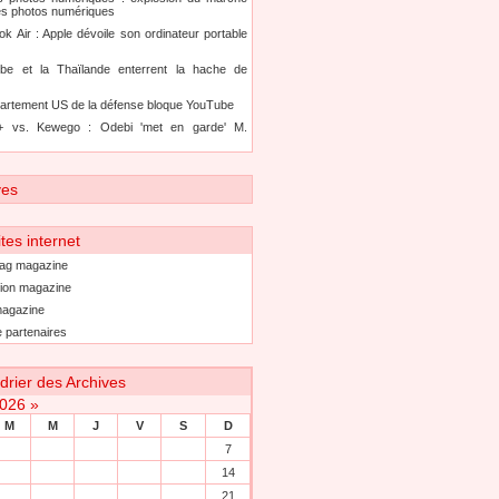
es photos numériques
k Air : Apple dévoile son ordinateur portable
be et la Thaïlande enterrent la hache de
artement US de la défense bloque YouTube
+ vs. Kewego : Odebi 'met en garde' M.
ves
tes internet
ag magazine
ion magazine
agazine
 partenaires
drier des Archives
2026
»
M
M
J
V
S
D
7
14
21