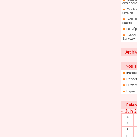
des cadr
Macboo
ultra fin
YouTu
guerre
Le Dép
Canal
Sarkozy
Archi
Nos si
lEuroM
Redact
Buzz m
Espace
Calen
«
Juin 
L
1
8
15