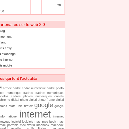
28
30
artenaires sur le web 2.0
Mag
ncement
land
irts sexy
u exchange
e internet
ie mobile
 qui font l'actualité
e
armée
cadre
cadre numerique
cadre photo
oto numerique
cadres
cadres numeriques
hotos
cadres photos numeriques
canal+
chrome
digital photo
digital photo frame
digital
google
rames
etats-unis
firefox
google
internet
informatique
internet
kewego
logiciel
logiciels
mac
mac book
mac
mac portable
mac world
macbook
macbook
world
mozilla
mozilla firefox
myspace