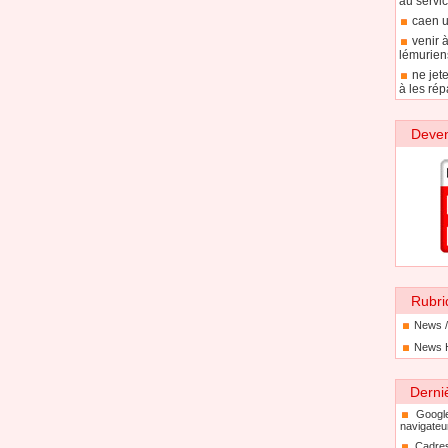
au servic
caen u
venir 
lémurien
ne jet
à les rép
Deven
Rubri
News /
News 
Derni
Googl
navigateu
Cadre