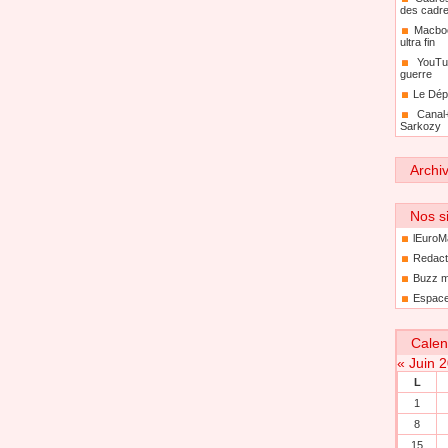
des cadr
Macboo
ultra fin
YouTu
guerre
Le Dép
Canal
Sarkozy
Archi
Nos si
lEuroM
Redact
Buzz m
Espace
Calen
«
Juin 
L
1
8
15