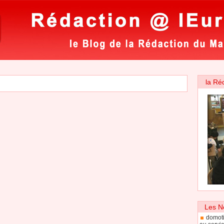
la Ré
Les N
domoti