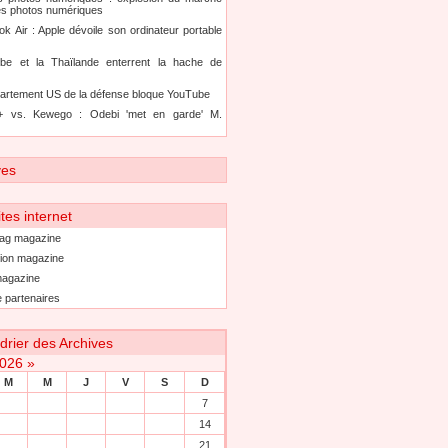
es photos numériques
k Air : Apple dévoile son ordinateur portable
be et la Thaïlande enterrent la hache de
artement US de la défense bloque YouTube
+ vs. Kewego : Odebi 'met en garde' M.
ves
tes internet
ag magazine
ion magazine
agazine
 partenaires
drier des Archives
2026
»
M
M
J
V
S
D
7
14
21