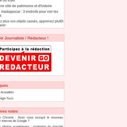
e du foyer
ne ville de patrimoine et d'histoire
à madagascar : 3 endroits pour voir les
s
ez plus vos objets cassés, apprenez plutôt
arer
ir Journaliste / Rédacteur !
ques
 Actualités
High-Tech
ères notes
e Chrome : Avez vous essayé le nouveau
r internet de Google ?
s photos numériques : explosion du marché