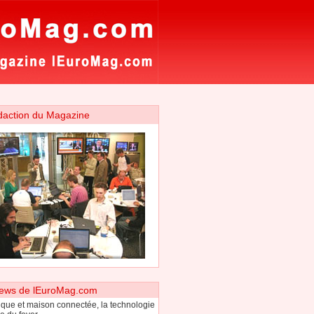
daction du Magazine
ews de lEuroMag.com
que et maison connectée, la technologie