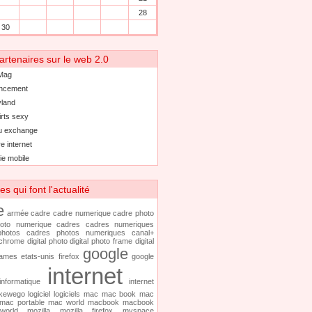
28
30
artenaires sur le web 2.0
Mag
ncement
land
irts sexy
u exchange
e internet
ie mobile
 qui font l'actualité
e
armée
cadre
cadre numerique
cadre photo
oto numerique
cadres
cadres numeriques
hotos
cadres photos numeriques
canal+
chrome
digital photo
digital photo frame
digital
google
rames
etats-unis
firefox
google
internet
informatique
internet
kewego
logiciel
logiciels
mac
mac book
mac
mac portable
mac world
macbook
macbook
world
mozilla
mozilla firefox
myspace