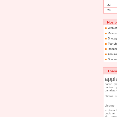
22
29
Nos p
Webto
Refere
Shoppy
Tee-sh
Resea
Annuair
Sonner
Thèmes
appl
cadre ph
cadres p
canalsat
photos f
chrome
explorer
book air
air
mac