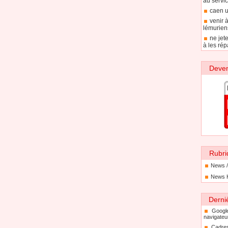
au servic
caen u
venir 
lémurien
ne jet
à les rép
Deven
Rubri
News /
News 
Derni
Googl
navigateu
Cadre