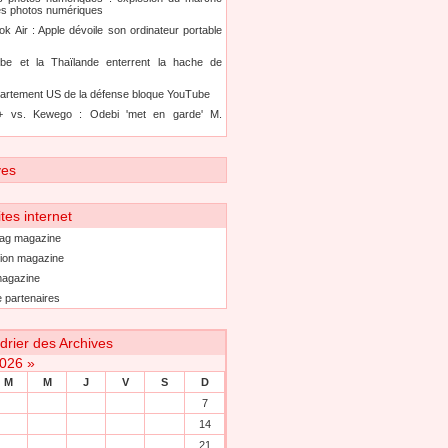
es photos numériques
k Air : Apple dévoile son ordinateur portable
be et la Thaïlande enterrent la hache de
artement US de la défense bloque YouTube
+ vs. Kewego : Odebi 'met en garde' M.
ves
tes internet
ag magazine
ion magazine
agazine
 partenaires
drier des Archives
2026
»
M
M
J
V
S
D
7
14
21