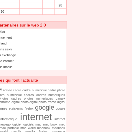
28
30
artenaires sur le web 2.0
Mag
ncement
land
irts sexy
u exchange
e internet
ie mobile
 qui font l'actualité
e
armée
cadre
cadre numerique
cadre photo
oto numerique
cadres
cadres numeriques
hotos
cadres photos numeriques
canal+
chrome
digital photo
digital photo frame
digital
google
rames
etats-unis
firefox
google
internet
informatique
internet
kewego
logiciel
logiciels
mac
mac book
mac
mac portable
mac world
macbook
macbook
world
mozilla
mozilla firefox
myspace