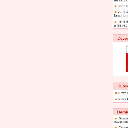
au servic
caen u
venir 
lémurien
ne jet
à les rép
Deven
Rubri
News /
News 
Derni
Googl
navigateu
Cadre