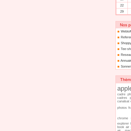
22
29
Nos p
Webto
Refere
Shoppy
Tee-sh
Resea
Annuair
Sonner
Thèmes
appl
cadre ph
cadres p
canalsat
photos f
chrome
explorer
book air
air
mac