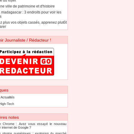
e du foyer
ne ville de patrimoine et d'histoire
à madagascar : 3 endroits pour voir les
s
ez plus vos objets cassés, apprenez plutôt
arer
ir Journaliste / Rédacteur !
ques
 Actualités
High-Tech
ères notes
e Chrome : Avez vous essayé le nouveau
r internet de Google ?
s photos numériques : explosion du marché