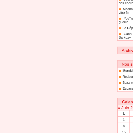
des cadr
Macboo
ultra fin
YouTu
guerre
Le Dép
Canal
Sarkozy
Archi
Nos si
lEuroM
Redact
Buzz m
Espace
Calen
«
Juin 
L
1
8
15