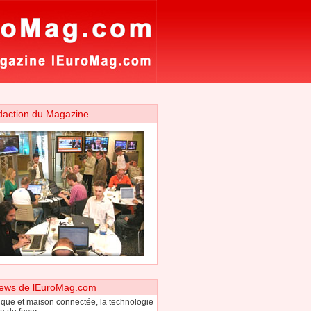
daction du Magazine
ews de lEuroMag.com
que et maison connectée, la technologie