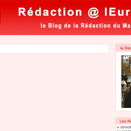
la Ré
Les N
domoti