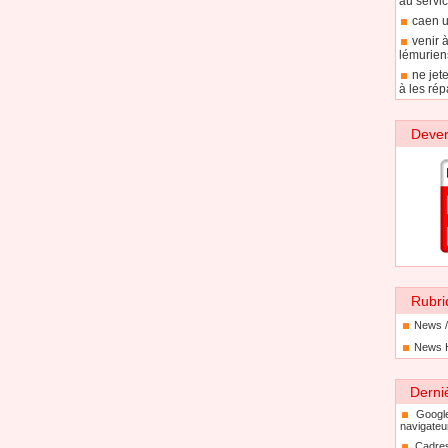
au servic
caen u
venir 
lémurien
ne jet
à les rép
Deven
Rubri
News /
News 
Derni
Googl
navigateu
Cadre